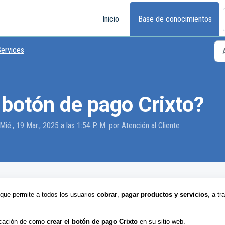
Inicio
Base de conocimientos
ervices
 botón de pago Crixto?
ié., 19 Mar., 2025 a las 1:54 P. M. por Atención al Cliente
que permite a todos los usuarios
c
obrar
,
pagar productos y servicios
, a tr
icación de como
crear el botón de pago Crixto
en su sitio web.