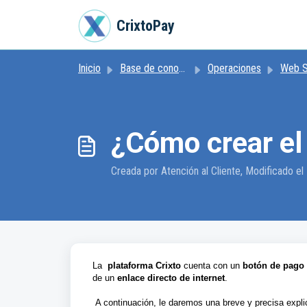
Ir al contenido principal
CrixtoPay
Inicio
Base de conocimientos
Operaciones
Web S
¿Cómo crear el
Creada por Atención al Cliente, Modificado el M
La
plataforma Crixto
cuenta con un
botón de pago
de un
enlace directo de internet
.
A continuación,
le daremos una breve y precisa expl