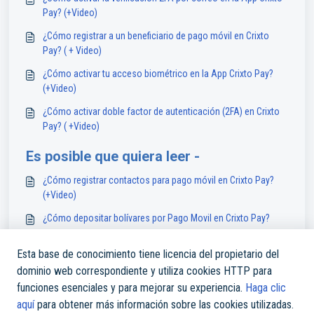
Pay? (+Video)
¿Cómo registrar a un beneficiario de pago móvil en Crixto
Pay? ( + Video)
¿Cómo activar tu acceso biométrico en la App Crixto Pay?
(+Video)
¿Cómo activar doble factor de autenticación (2FA) en Crixto
Pay? ( +Video)
Es posible que quiera leer -
¿Cómo registrar contactos para pago móvil en Crixto Pay?
(+Video)
¿Cómo depositar bolívares por Pago Movil en Crixto Pay?
Realiza pagos en bolívares al instante con tus USDT en
Esta base de conocimiento tiene licencia del propietario del
CRIXTO
dominio web correspondiente y utiliza cookies HTTP para
¿Cómo agregar una wallet al directorio de la App de Crixto
funciones esenciales y para mejorar su experiencia.
Haga clic
Pay?
aquí
para obtener más información sobre las cookies utilizadas.